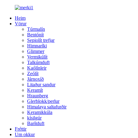
Heim
Vörur
Túrmalín
Bentónít
Sepiolít trefjar
Himnaríki
Glimmer
Vermikúlít
Talkúmduft
Kaólínleir
Zeólít
Járnoxíð
Litaður sandur
Keramít
Hraunberg
Glerblokk/perlur
Himalaya saltafurðir
Keramikkúla
kísilgúr
Barítduft
Fréttir
Um okkur