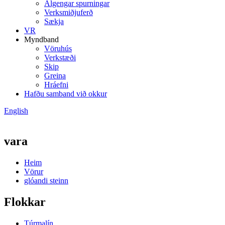
Algengar spurningar
Verksmiðjuferð
Sækja
VR
Myndband
Vöruhús
Verkstæði
Skip
Greina
Hráefni
Hafðu samband við okkur
English
vara
Heim
Vörur
glóandi steinn
Flokkar
Túrmalín