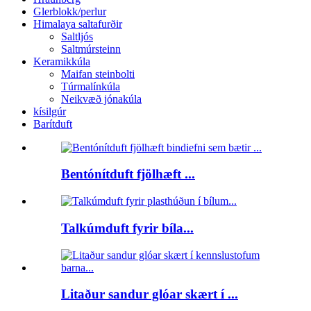
Glerblokk/perlur
Himalaya saltafurðir
Saltljós
Saltmúrsteinn
Keramikkúla
Maifan steinbolti
Túrmalínkúla
Neikvæð jónakúla
kísilgúr
Barítduft
Bentónítduft fjölhæft ...
Talkúmduft fyrir bíla...
Litaður sandur glóar skært í ...