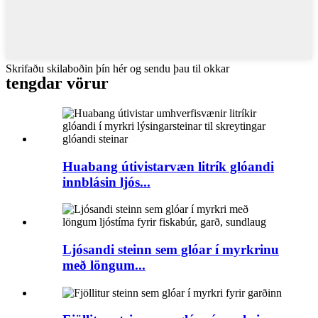
Skrifaðu skilaboðin þín hér og sendu þau til okkar
tengdar vörur
Huabang útivistarvæn litrík glóandi
innblásin ljós...
Ljósandi steinn sem glóar í myrkrinu
með löngum...