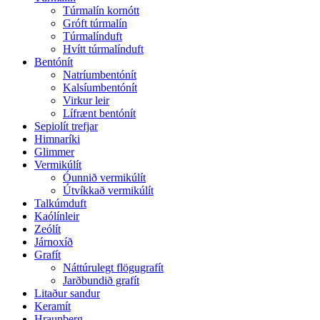
Túrmalín kornótt
Gróft túrmalín
Túrmalínduft
Hvítt túrmalínduft
Bentónít
Natríumbentónít
Kalsíumbentónít
Virkur leir
Lífrænt bentónít
Sepiolít trefjar
Himnaríki
Glimmer
Vermikúlít
Óunnið vermikúlít
Útvíkkað vermikúlít
Talkúmduft
Kaólínleir
Zeólít
Járnoxíð
Grafít
Náttúrulegt flögugrafít
Jarðbundið grafít
Litaður sandur
Keramít
Hraunberg