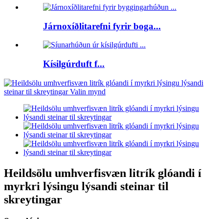
Járnoxíðlitarefni fyrir boga...
Kísilgúrduft f...
Heildsölu umhverfisvæn litrík glóandi í
myrkri lýsingu lýsandi steinar til
skreytingar