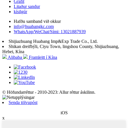
Grafít
Litaður sandur
kísilgúr
Hafðu samband við okkur
info@huabangkc.com
WhatsApp/WeChat/Sími: 13021887939
Shijiazhuang Huabang Imp&Exp Trade Co., Ltd.
Shikan dreifbýli, Ciyu Town, lingshou County, Shijiazhuang,
Hebei, Kína
Alibaba
Framleitt í Kína
© Höfundarréttur - 2010-2023: Allur réttur áskilinn.
Senda tölvupóst
iOS
x