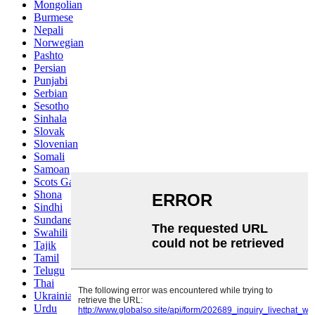
Mongolian
Burmese
Nepali
Norwegian
Pashto
Persian
Punjabi
Serbian
Sesotho
Sinhala
Slovak
Slovenian
Somali
Samoan
Scots Gaelic
Shona
Sindhi
Sundanese
Swahili
Tajik
Tamil
Telugu
Thai
Ukrainian
Urdu