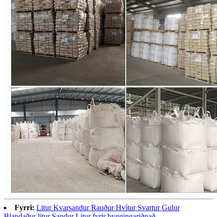
Fyrri:
Litur Kvarsandur Rauður Hvítur Svartur Gulur
Blandaður litur Sandur Litur fyrir byggingariðnað