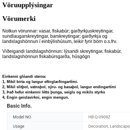
Vöruupplýsingar
Vörumerki
Notkun vörunnar: vasar, fiskabúr; garðyrkjuskreytingar,
sundlaugarskreytingar, barskreytingar; garðyrkja og
landslagshönnun í einbýlishúsum, leikir fyrir börn o.s.frv.
Viðeigandi landslagshönnun: lýsandi skreytingar, fiskabúr,
landslagshönnun fiskabúrsgarða, húsgögn
Einkenni glóandi steina:
1, Mikil birta og langur eftirglæðingartími.
2, Mikil slitþol, vatnsþol, sýru- og basaþol, langur endingartími
3, Það hefur einkenni létts þunga, seiglu og mikils styrks
4, Engin geislavirkni, engin mengun.