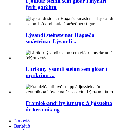
Fjöllitur steinn sem glóar í myrkri
fyrir garðinn
Lýsandi steinsteinar Hágæða
smásteinar Lýsandi ...
Litríkur, lýsandi steinn sem glóar í
myrkrinu ...
Framleiðandi býður upp á ljóssteina
úr keramik og...
Járnoxíð
Barítduft