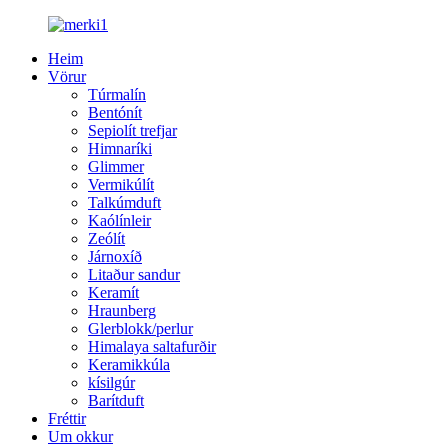
Heim
Vörur
Túrmalín
Bentónít
Sepiolít trefjar
Himnaríki
Glimmer
Vermikúlít
Talkúmduft
Kaólínleir
Zeólít
Járnoxíð
Litaður sandur
Keramít
Hraunberg
Glerblokk/perlur
Himalaya saltafurðir
Keramikkúla
kísilgúr
Barítduft
Fréttir
Um okkur