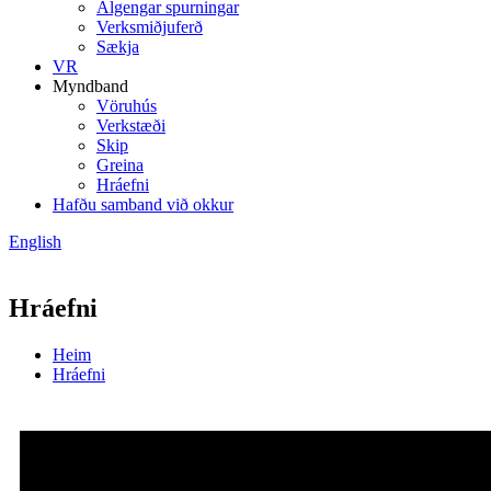
Algengar spurningar
Verksmiðjuferð
Sækja
VR
Myndband
Vöruhús
Verkstæði
Skip
Greina
Hráefni
Hafðu samband við okkur
English
Hráefni
Heim
Hráefni