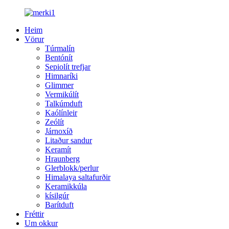
Heim
Vörur
Túrmalín
Bentónít
Sepiolít trefjar
Himnaríki
Glimmer
Vermikúlít
Talkúmduft
Kaólínleir
Zeólít
Járnoxíð
Litaður sandur
Keramít
Hraunberg
Glerblokk/perlur
Himalaya saltafurðir
Keramikkúla
kísilgúr
Barítduft
Fréttir
Um okkur