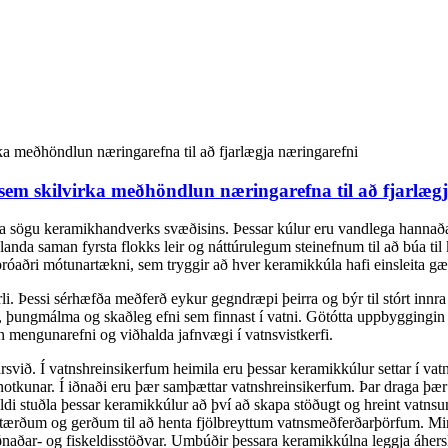
em skilvirka meðhöndlun næringarefna til að fjarlæg
 sögu keramikhandverks svæðisins. Þessar kúlur eru vandlega hannaðar 
da saman fyrsta flokks leir og náttúrulegum steinefnum til að búa til
aðri mótunartækni, sem tryggir að hver keramikkúla hafi einsleita gæði
i. Þessi sérhæfða meðferð eykur gegndræpi þeirra og býr til stórt innra
i, þungmálma og skaðleg efni sem finnast í vatni. Götótta uppbyggingin 
æn mengunarefni og viðhalda jafnvægi í vatnsvistkerfi.
svið. Í vatnshreinsikerfum heimila eru þessar keramikkúlur settar í vatn
ar notkunar. Í iðnaði eru þær samþættar vatnshreinsikerfum. Þar draga þæ
eldi stuðla þessar keramikkúlur að því að skapa stöðugt og hreint vatnsu
tærðum og gerðum til að henta fjölbreyttum vatnsmeðferðarþörfum. Min
 iðnaðar- og fiskeldisstöðvar. Umbúðir þessara keramikkúlna leggja áhersl