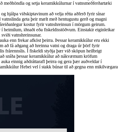
 að meðhöndla og setja keramikkúlurnar í vatnsmeðferðartæki
og hjálpa viðskiptavinum að velja rétta aðferð fyrir sínar
d vatnslinda geta þeir mælt með hentugustu gerð og magni
reiðanlegur kostur fyrir vatnshreinsun í mörgum geirum.
 í heimilum, iðnaði eða fiskeldisstöðvum. Einstakir eiginleikar
 sviði vatnshreinsunar.
uka enn frekar afköst þeirra. Þessar keramikkúlur eru ekki
m að fá aðgang að hreinna vatni og draga úr þörf fyrir
 frárennslis. Í fiskeldi styðja þær við sköpun heilbrigt
t er að sníða þessar keramikkúlur að nákvæmum kröfum
ka einnig aðdráttarafl þeirra og gera þær auðveldar í
eramíkkúlur Hebei vel í stakk búnar til að gegna enn mikilvægara