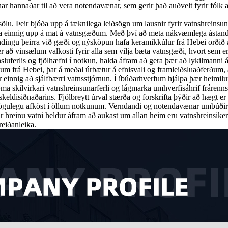
r hannaðar til að vera notendavænar, sem gerir það auðvelt fyrir fólk
ölu. Þeir bjóða upp á tæknilega leiðsögn um lausnir fyrir vatnshreinsun 
jóða einnig upp á mat á vatnsgæðum. Með því að meta nákvæmlega ástan
dingu þeirra við gæði og nýsköpun hafa keramikkúlur frá Hebei orðið á
r að vinsælum valkosti fyrir alla sem vilja bæta vatnsgæði, hvort sem er
nsluferlis og fjölhæfni í notkun, halda áfram að gera þær að lykilmanni á
m frá Hebei, þar á meðal úrbætur á efnisvali og framleiðsluaðferðum, a
r einnig að sjálfbærri vatnsstjórnun. Í íbúðarhverfum hjálpa þær heimilu
 skilvirkari vatnshreinsunarferli og lágmarka umhverfisáhrif frárennslis
iskeldisiðnaðarins. Fjölbreytt úrval stærða og forskrifta þýðir að hæg
ögulegu afköst í öllum notkunum. Verndandi og notendavænar umbúðir au
tir hreinu vatni heldur áfram að aukast um allan heim eru vatnshreinsik
reiðanleika.