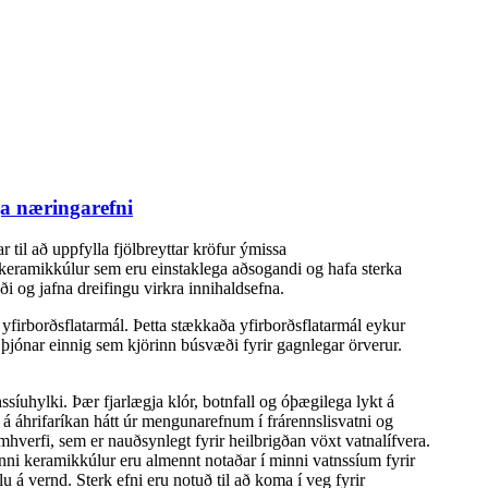
ja næringarefni
til að uppfylla fjölbreyttar kröfur ýmissa
 keramikkúlur sem eru einstaklega aðsogandi og hafa sterka
 og jafna dreifingu virkra innihaldsefna.
 yfirborðsflatarmál. Þetta stækkaða yfirborðsflatarmál eykur
þjónar einnig sem kjörinn búsvæði fyrir gagnlegar örverur.
ssíuhylki. Þær fjarlægja klór, botnfall og óþægilega lykt á
r á áhrifaríkan hátt úr mengunarefnum í frárennslisvatni og
mhverfi, sem er nauðsynlegt fyrir heilbrigðan vöxt vatnalífvera.
ni keramikkúlur eru almennt notaðar í minni vatnssíum fyrir
u á vernd. Sterk efni eru notuð til að koma í veg fyrir