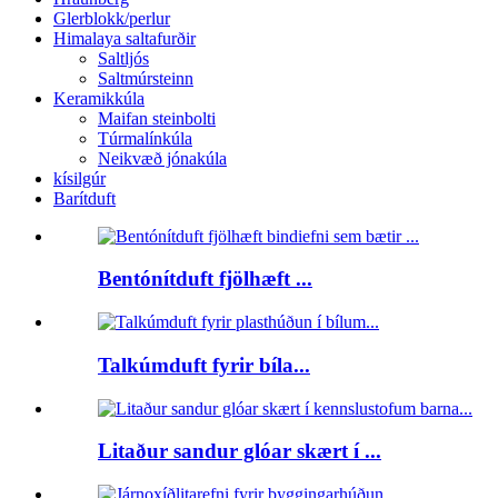
Glerblokk/perlur
Himalaya saltafurðir
Saltljós
Saltmúrsteinn
Keramikkúla
Maifan steinbolti
Túrmalínkúla
Neikvæð jónakúla
kísilgúr
Barítduft
Bentónítduft fjölhæft ...
Talkúmduft fyrir bíla...
Litaður sandur glóar skært í ...