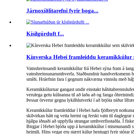
Járnoxíðlitarefni fyrir boga...
Kísilgúrduft f...
Kínverska Hebei framleiddu keramikkúlur s
Vatnshreinsandi keramikkúlur frá Hebei sýna fram á langa
vatnshreinsunarumhverfa. Staðbundnir handverksmenn blan
smíði. Hráefnin fara í gegnum nákvæma vinnslu með háþró
Keramikkúlurnar gangast undir einstakt háhitabrennsluferl
verulega getu kúlnanna til að laða að og fanga óhreinind
Þessar örverur gegna lykilhlutverki í að brjóta niður lífr
Keramikkúlur framleiddar í Hebei hafa fjölbreytt notkunar
skilvirkan hátt og veita hreint og ferskt vatn til daglegr
hjálpa iðnaði að uppfylla strangar umhverfisstaðla. Í fisk
Birgjar í Hebei bjóða upp á keramikkúlur í mismunandi s
heimili. Hins vegar eru stærri kúlur hentugri fyrir stórar