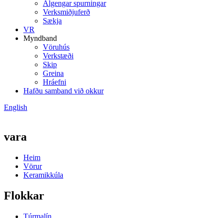
Algengar spurningar
Verksmiðjuferð
Sækja
VR
Myndband
Vöruhús
Verkstæði
Skip
Greina
Hráefni
Hafðu samband við okkur
English
vara
Heim
Vörur
Keramikkúla
Flokkar
Túrmalín