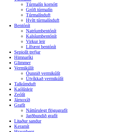
Túrmalín kornótt
Gróft túrmalín
Túrmalínduft
Hvítt túrmalínduft
Bentónít
Natríumbentónít
Kalsíumbentónít
Virkur leir
Lífrænt bentónít
Sepiolít trefjar
Himnaríki
Glimmer
Vermikúlít
Óunnið vermikúlít
Útvíkkað vermikúlít
Talkúmduft
Kaólínleir
Zeólít
Járnoxíð
Grafít
Náttúrulegt flögugrafít
Jarðbundið grafít
Litaður sandur
Keramít
Hraunberg