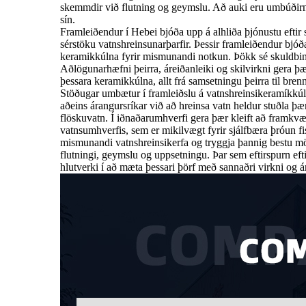
skemmdir við flutning og geymslu. Að auki eru umbúðirna
sín.
Framleiðendur í Hebei bjóða upp á alhliða þjónustu eftir s
sérstöku vatnshreinsunarþarfir. Þessir framleiðendur b
keramikkúlna fyrir mismunandi notkun. Þökk sé skuldbin
Aðlögunarhæfni þeirra, áreiðanleiki og skilvirkni gera þæ
þessara keramikkúlna, allt frá samsetningu þeirra til bren
Stöðugar umbætur í framleiðslu á vatnshreinsikeramíkkúlu
aðeins árangursríkar við að hreinsa vatn heldur stuðla þæ
flöskuvatn. Í iðnaðarumhverfi gera þær kleift að framkvæma
vatnsumhverfis, sem er mikilvægt fyrir sjálfbæra þróun f
mismunandi vatnshreinsikerfa og tryggja þannig bestu m
flutningi, geymslu og uppsetningu. Þar sem eftirspurn ef
hlutverki í að mæta þessari þörf með sannaðri virkni og á