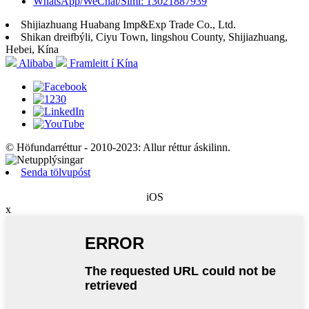
WhatsApp/WeChat/Sími: 13021887939
Shijiazhuang Huabang Imp&Exp Trade Co., Ltd.
Shikan dreifbýli, Ciyu Town, lingshou County, Shijiazhuang,
Hebei, Kína
Alibaba
Framleitt í Kína
© Höfundarréttur - 2010-2023: Allur réttur áskilinn.
Senda tölvupóst
iOS
x