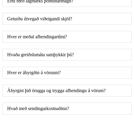
Ertu með lágmarks pöntunarmagn?
Geturðu útvegað viðeigandi skjöl?
Hver er meðal afhendingartími?
Hvaða greiðslumáta samþykkir þú?
Hver er ábyrgðin á vörunni?
Ábyrgist þið örugga og trygga afhendingu á vörum?
Hvað með sendingarkostnaðinn?