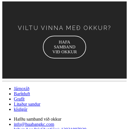
VILTU VINNA MEÐ OKKUR?
HAFA
SAMBAND
VIÐ OKKUR
Járnoxíð
Barítduft
Grafít
Litaður sandur
kísilgúr
Hafðu samband við okkur
info@huabangkc.com