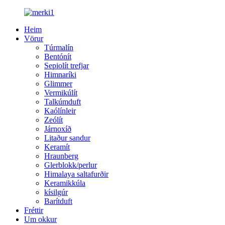
Heim
Vörur
Túrmalín
Bentónít
Sepiolít trefjar
Himnaríki
Glimmer
Vermikúlít
Talkúmduft
Kaólínleir
Zeólít
Járnoxíð
Litaður sandur
Keramít
Hraunberg
Glerblokk/perlur
Himalaya saltafurðir
Keramikkúla
kísilgúr
Barítduft
Fréttir
Um okkur