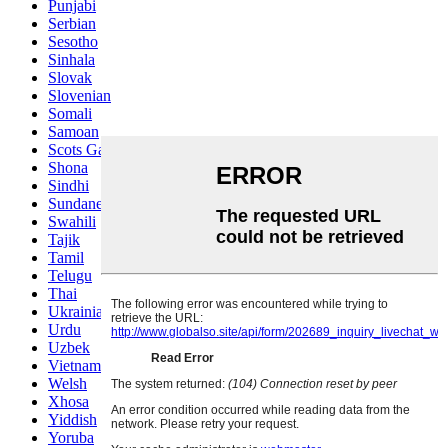
Punjabi
Serbian
Sesotho
Sinhala
Slovak
Slovenian
Somali
Samoan
Scots Gaelic
Shona
Sindhi
Sundanese
Swahili
Tajik
Tamil
Telugu
Thai
Ukrainian
Urdu
Uzbek
Vietnamese
Welsh
Xhosa
Yiddish
Yoruba