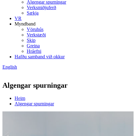
Algengar spurningar
Verksmiðjuferð
Sækja
VR
Myndband
Vöruhús
Verkstæði
Skip
Greina
Hráefni
Hafðu samband við okkur
English
Algengar spurningar
Heim
Algengar spurningar