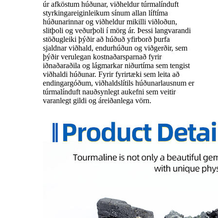
úr afköstum húðunar, viðheldur túrmalínduft
styrkingareiginleikum sínum allan líftíma
húðunarinnar og viðheldur mikilli viðloðun,
slitþoli og veðurþoli í mörg ár. Þessi langvarandi
stöðugleiki þýðir að húðuð yfirborð þurfa
sjaldnar viðhald, endurhúðun og viðgerðir, sem
þýðir verulegan kostnaðarsparnað fyrir
iðnaðaraðila og lágmarkar niðurtíma sem tengist
viðhaldi húðunar. Fyrir fyrirtæki sem leita að
endingargóðum, viðhaldslítils húðunarlausnum er
túrmalínduft nauðsynlegt aukefni sem veitir
varanlegt gildi og áreiðanlega vörn.