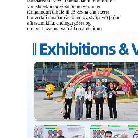
iðnaðarvara. Með áframhaldandi framförum í
vinnslutækni og sérsniðnum vörum er
túrmalínduft tilbúið til að gegna enn stærra
hlutverki í iðnaðarnýsköpun og styðja við þróun
afkastamikilla, endingargóðra og
umhverfisvænna vara á komandi árum.