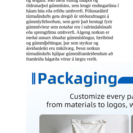
og seigara. Það bætir einnig hitaþol og
öldrunarþol gúmmísins, sem lengir endingartíma í
háum hita eða erfiðu umhverfi. Pólunaráhrif
túrmalíndufts geta dregið úr stöðurafmagni á
gúmmíyfirborðum, sem gerir það hentugt fyrir
gúmmívörur sem notaðar eru í rafeindabúnaði
eða sprengifimu umhverfi. Algeng notkun er
meðal annars iðnaðar gúmmíslöngur, færibönd
og gúmmíþéttingar, þar sem styrkur og
áreiðanleiki eru mikilvæg. Þessi notkun
túrmalíndufts hjálpar gúmmíframleiðendum að
framleiða hágæða vörur á lægra verði.