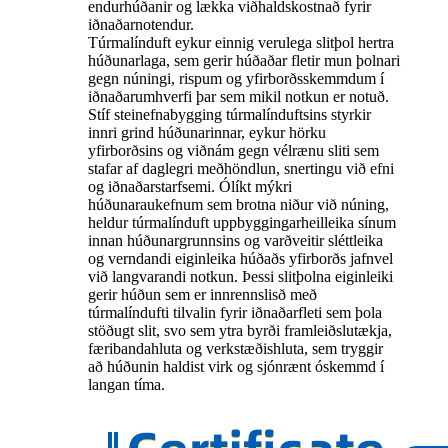
endurhúðanir og lækka viðhaldskostnað fyrir
iðnaðarnotendur.
Túrmalínduft eykur einnig verulega slitþol hertra
húðunarlaga, sem gerir húðaðar fletir mun þolnari
gegn núningi, rispum og yfirborðsskemmdum í
iðnaðarumhverfi þar sem mikil notkun er notuð.
Stíf steinefnabygging túrmalínduftsins styrkir
innri grind húðunarinnar, eykur hörku
yfirborðsins og viðnám gegn vélrænu sliti sem
stafar af daglegri meðhöndlun, snertingu við efni
og iðnaðarstarfsemi. Ólíkt mýkri
húðunaraukefnum sem brotna niður við núning,
heldur túrmalínduft uppbyggingarheilleika sínum
innan húðunargrunnsins og varðveitir sléttleika
og verndandi eiginleika húðaðs yfirborðs jafnvel
við langvarandi notkun. Þessi slitþolna eiginleiki
gerir húðun sem er innrennslisð með
túrmalíndufti tilvalin fyrir iðnaðarfleti sem þola
stöðugt slit, svo sem ytra byrði framleiðslutækja,
færibandahluta og verkstæðishluta, sem tryggir
að húðunin haldist virk og sjónrænt óskemmd í
langan tíma.