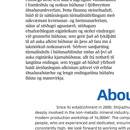
í framleiðslu og notkun húðunar í fjölbreyttum
iðnaðarumhverfum. Þetta fínunna steinefnaduft,
búið til úr náttúrulegum túrmalínútfellingum með
nákvæmum kvörnunar- og hreinsunarferlum,
státar af stöðugri agnastærð, stöðugum
efnafræðilegum eiginleikum og sterkri eindrægni
við grunnefni húðunar, sem gerir það að lykilþátti
til að auka afköst húðunar án þess að fara inn á
takmörkuð notkunarsvið. Sérhver samþætting
túrmalíndufts í húðunarblöndur miðar að því að
auka eiginleika kjarnahúðunar, allt frá nothæfi til
langtíma endingar, sem tryggir að húðuð yfirborð
haldi áreiðanlegum afköstum jafnvel við erfiðar
iðnaðaraðstæður og lengir endingartíma húðaðra
íhluta og mannvirkja.