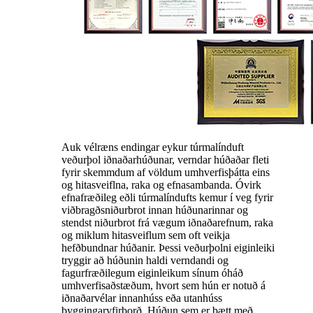
Auk vélræns endingar eykur túrmalínduft
veðurþol iðnaðarhúðunar, verndar húðaðar fleti
fyrir skemmdum af völdum umhverfisþátta eins
og hitasveiflna, raka og efnasambanda. Óvirk
efnafræðileg eðli túrmalíndufts kemur í veg fyrir
viðbragðsniðurbrot innan húðunarinnar og
stendst niðurbrot frá vægum iðnaðarefnum, raka
og miklum hitasveiflum sem oft veikja
hefðbundnar húðanir. Þessi veðurþolni eiginleiki
tryggir að húðunin haldi verndandi og
fagurfræðilegum eiginleikum sínum óháð
umhverfisaðstæðum, hvort sem hún er notuð á
iðnaðarvélar innanhúss eða utanhúss
byggingaryfirborð. Húðun sem er bætt með