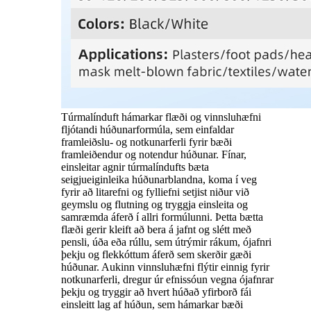
Túrmalínduft hámarkar flæði og vinnsluhæfni
fljótandi húðunarformúla, sem einfaldar
framleiðslu- og notkunarferli fyrir bæði
framleiðendur og notendur húðunar. Fínar,
einsleitar agnir túrmalíndufts bæta
seigjueiginleika húðunarblandna, koma í veg
fyrir að litarefni og fylliefni setjist niður við
geymslu og flutning og tryggja einsleita og
samræmda áferð í allri formúlunni. Þetta bætta
flæði gerir kleift að bera á jafnt og slétt með
pensli, úða eða rúllu, sem útrýmir rákum, ójafnri
þekju og flekkóttum áferð sem skerðir gæði
húðunar. Aukinn vinnsluhæfni flýtir einnig fyrir
notkunarferli, dregur úr efnissóun vegna ójafnrar
þekju og tryggir að hvert húðað yfirborð fái
einsleitt lag af húðun, sem hámarkar bæði