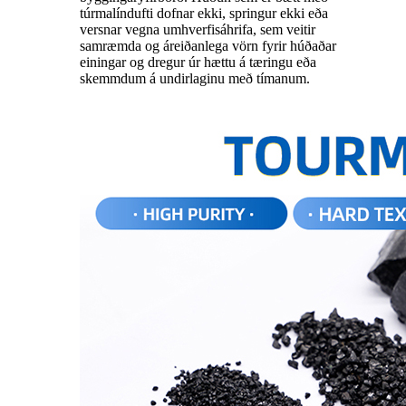
túrmalíndufti dofnar ekki, springur ekki eða
versnar vegna umhverfisáhrifa, sem veitir
samræmda og áreiðanlega vörn fyrir húðaðar
einingar og dregur úr hættu á tæringu eða
skemmdum á undirlaginu með tímanum.