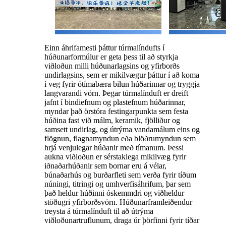
Einn áhrifamesti þáttur túrmalíndufts í
húðunarformúlur er geta þess til að styrkja
viðloðun milli húðunarlagsins og yfirborðs
undirlagsins, sem er mikilvægur þáttur í að koma
í veg fyrir ótímabæra bilun húðarinnar og tryggja
langvarandi vörn. Þegar túrmalínduft er dreift
jafnt í bindiefnum og plastefnum húðarinnar,
myndar það örstóra festingarpunkta sem festa
húðina fast við málm, keramik, fjölliður og
samsett undirlag, og útrýma vandamálum eins og
flögnun, flagnamyndun eða blöðrumyndun sem
hrjá venjulegar húðanir með tímanum. Þessi
aukna viðloðun er sérstaklega mikilvæg fyrir
iðnaðarhúðanir sem bornar eru á vélar,
búnaðarhús og burðarfleti sem verða fyrir tíðum
núningi, titringi og umhverfisáhrifum, þar sem
það heldur húðinni óskemmdri og viðheldur
stöðugri yfirborðsvörn. Húðunarframleiðendur
treysta á túrmalínduft til að útrýma
viðloðunartruflunum, draga úr þörfinni fyrir tíðar