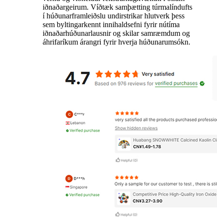
iðnaðargeirum. Víðtæk samþætting túrmalíndufts
í húðunarframleiðslu undirstrikar hlutverk þess
sem byltingarkennt innihaldsefni fyrir nútíma
iðnaðarhúðunarlausnir og skilar samræmdum og
áhrifaríkum árangri fyrir hverja húðunarumsókn.