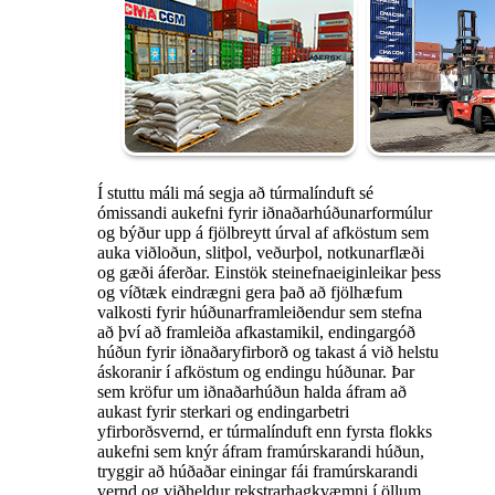
Í stuttu máli má segja að túrmalínduft sé
ómissandi aukefni fyrir iðnaðarhúðunarformúlur
og býður upp á fjölbreytt úrval af afköstum sem
auka viðloðun, slitþol, veðurþol, notkunarflæði
og gæði áferðar. Einstök steinefnaeiginleikar þess
og víðtæk eindrægni gera það að fjölhæfum
valkosti fyrir húðunarframleiðendur sem stefna
að því að framleiða afkastamikil, endingargóð
húðun fyrir iðnaðaryfirborð og takast á við helstu
áskoranir í afköstum og endingu húðunar. Þar
sem kröfur um iðnaðarhúðun halda áfram að
aukast fyrir sterkari og endingarbetri
yfirborðsvernd, er túrmalínduft enn fyrsta flokks
aukefni sem knýr áfram framúrskarandi húðun,
tryggir að húðaðar einingar fái framúrskarandi
vernd og viðheldur rekstrarhagkvæmni í öllum