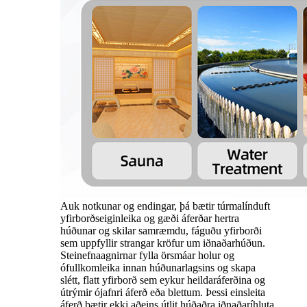
Auk notkunar og endingar, þá bætir túrmalínduft
yfirborðseiginleika og gæði áferðar hertra
húðunar og skilar samræmdu, fáguðu yfirborði
sem uppfyllir strangar kröfur um iðnaðarhúðun.
Steinefnaagnirnar fylla örsmáar holur og
ófullkomleika innan húðunarlagsins og skapa
slétt, flatt yfirborð sem eykur heildaráferðina og
útrýmir ójafnri áferð eða blettum. Þessi einsleita
áferð bætir ekki aðeins útlit húðaðra iðnaðaríhluta