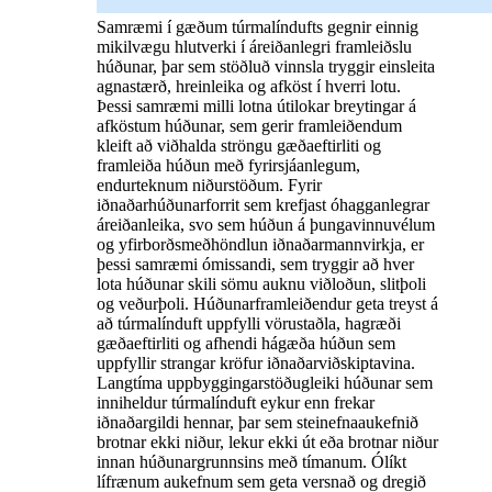
Samræmi í gæðum túrmalíndufts gegnir einnig
mikilvægu hlutverki í áreiðanlegri framleiðslu
húðunar, þar sem stöðluð vinnsla tryggir einsleita
agnastærð, hreinleika og afköst í hverri lotu.
Þessi samræmi milli lotna útilokar breytingar á
afköstum húðunar, sem gerir framleiðendum
kleift að viðhalda ströngu gæðaeftirliti og
framleiða húðun með fyrirsjáanlegum,
endurteknum niðurstöðum. Fyrir
iðnaðarhúðunarforrit sem krefjast óhagganlegrar
áreiðanleika, svo sem húðun á þungavinnuvélum
og yfirborðsmeðhöndlun iðnaðarmannvirkja, er
þessi samræmi ómissandi, sem tryggir að hver
lota húðunar skili sömu auknu viðloðun, slitþoli
og veðurþoli. Húðunarframleiðendur geta treyst á
að túrmalínduft uppfylli vörustaðla, hagræði
gæðaeftirliti og afhendi hágæða húðun sem
uppfyllir strangar kröfur iðnaðarviðskiptavina.
Langtíma uppbyggingarstöðugleiki húðunar sem
inniheldur túrmalínduft eykur enn frekar
iðnaðargildi hennar, þar sem steinefnaaukefnið
brotnar ekki niður, lekur ekki út eða brotnar niður
innan húðunargrunnsins með tímanum. Ólíkt
lífrænum aukefnum sem geta versnað og dregið