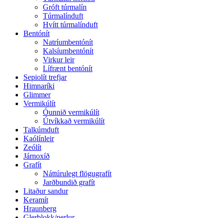
Gróft túrmalín
Túrmalínduft
Hvítt túrmalínduft
Bentónít
Natríumbentónít
Kalsíumbentónít
Virkur leir
Lífrænt bentónít
Sepiolít trefjar
Himnaríki
Glimmer
Vermikúlít
Óunnið vermikúlít
Útvíkkað vermikúlít
Talkúmduft
Kaólínleir
Zeólít
Járnoxíð
Grafít
Náttúrulegt flögugrafít
Jarðbundið grafít
Litaður sandur
Keramít
Hraunberg
Glerblokk/perlur