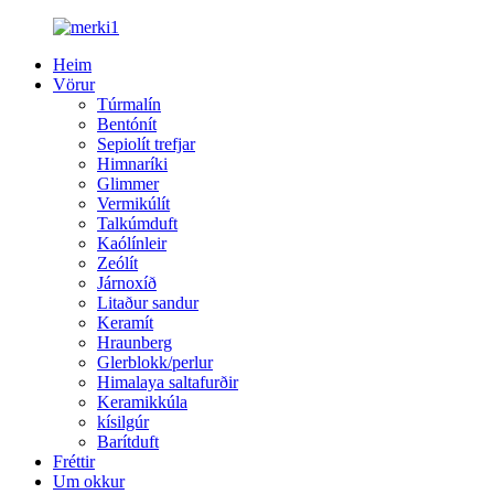
Heim
Vörur
Túrmalín
Bentónít
Sepiolít trefjar
Himnaríki
Glimmer
Vermikúlít
Talkúmduft
Kaólínleir
Zeólít
Járnoxíð
Litaður sandur
Keramít
Hraunberg
Glerblokk/perlur
Himalaya saltafurðir
Keramikkúla
kísilgúr
Barítduft
Fréttir
Um okkur