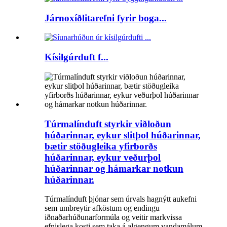
Járnoxíðlitarefni fyrir boga...
Kísilgúrduft f...
Túrmalínduft styrkir viðloðun
húðarinnar, eykur slitþol húðarinnar,
bætir stöðugleika yfirborðs
húðarinnar, eykur veðurþol
húðarinnar og hámarkar notkun
húðarinnar.
Túrmalínduft þjónar sem úrvals hagnýtt aukefni
sem umbreytir afköstum og endingu
iðnaðarhúðunarformúla og veitir markvissa
efnislega kosti sem taka á algengum vandamálum