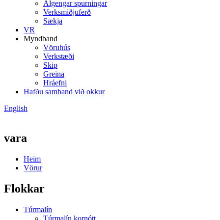
Algengar spurningar
Verksmiðjuferð
Sækja
VR
Myndband
Vöruhús
Verkstæði
Skip
Greina
Hráefni
Hafðu samband við okkur
English
vara
Heim
Vörur
Flokkar
Túrmalín
Túrmalín kornótt