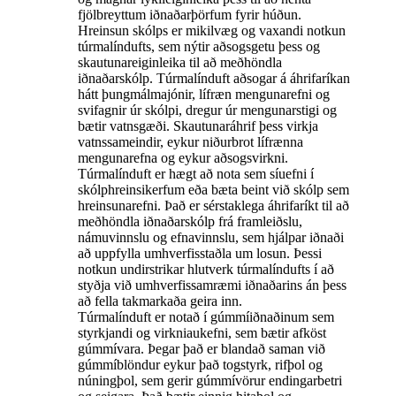
fjölbreyttum iðnaðarþörfum fyrir húðun.
Hreinsun skólps er mikilvæg og vaxandi notkun
túrmalíndufts, sem nýtir aðsogsgetu þess og
skautunareiginleika til að meðhöndla
iðnaðarskólp. Túrmalínduft aðsogar á áhrifaríkan
hátt þungmálmajónir, lífræn mengunarefni og
svifagnir úr skólpi, dregur úr mengunarstigi og
bætir vatnsgæði. Skautunaráhrif þess virkja
vatnssameindir, eykur niðurbrot lífrænna
mengunarefna og eykur aðsogsvirkni.
Túrmalínduft er hægt að nota sem síuefni í
skólphreinsikerfum eða bæta beint við skólp sem
hreinsunarefni. Það er sérstaklega áhrifaríkt til að
meðhöndla iðnaðarskólp frá framleiðslu,
námuvinnslu og efnavinnslu, sem hjálpar iðnaði
að uppfylla umhverfisstaðla um losun. Þessi
notkun undirstrikar hlutverk túrmalíndufts í að
styðja við umhverfissamræmi iðnaðarins án þess
að fella takmarkaða geira inn.
Túrmalínduft er notað í gúmmíiðnaðinum sem
styrkjandi og virkniaukefni, sem bætir afköst
gúmmívara. Þegar það er blandað saman við
gúmmíblöndur eykur það togstyrk, rifþol og
núningþol, sem gerir gúmmívörur endingarbetri