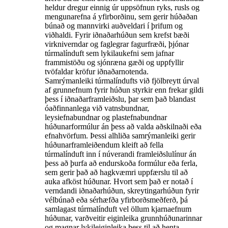
heldur dregur einnig úr uppsöfnun ryks, rusls og
mengunarefna á yfirborðinu, sem gerir húðaðan
búnað og mannvirki auðveldari í þrifum og
viðhaldi. Fyrir iðnaðarhúðun sem krefst bæði
virkniverndar og faglegrar fagurfræði, þjónar
túrmalínduft sem lykilaukefni sem jafnar
frammistöðu og sjónræna gæði og uppfyllir
tvöfaldar kröfur iðnaðarnotenda.
Samrýmanleiki túrmalíndufts við fjölbreytt úrval
af grunnefnum fyrir húðun styrkir enn frekar gildi
þess í iðnaðarframleiðslu, þar sem það blandast
óaðfinnanlega við vatnsbundnar,
leysiefnabundnar og plastefnabundnar
húðunarformúlur án þess að valda aðskilnaði eða
efnahvörfum. Þessi alhliða samrýmanleiki gerir
húðunarframleiðendum kleift að fella
túrmalínduft inn í núverandi framleiðslulínur án
þess að þurfa að endurskoða formúlur eða ferla,
sem gerir það að hagkvæmri uppfærslu til að
auka afköst húðunar. Hvort sem það er notað í
verndandi iðnaðarhúðun, skreytingarhúðun fyrir
vélbúnað eða sérhæfða yfirborðsmeðferð, þá
samlagast túrmalínduft vel öllum kjarnaefnum
húðunar, varðveitir eiginleika grunnhúðunarinnar
og magnar lykileiginleika þess til að henta