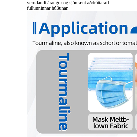
verndandi árangur og sjónrænt aðdráttarafl
fullunninnar húðunar.