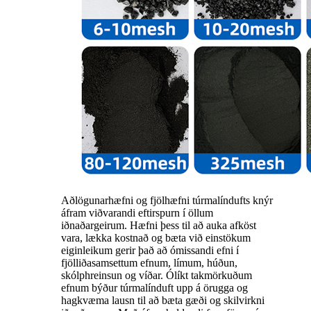
Aðlögunarhæfni og fjölhæfni túrmalíndufts knýr
áfram viðvarandi eftirspurn í öllum
iðnaðargeirum. Hæfni þess til að auka afköst
vara, lækka kostnað og bæta við einstökum
eiginleikum gerir það að ómissandi efni í
fjölliðasamsettum efnum, límum, húðun,
skólphreinsun og víðar. Ólíkt takmörkuðum
efnum býður túrmalínduft upp á örugga og
hagkvæma lausn til að bæta gæði og skilvirkni