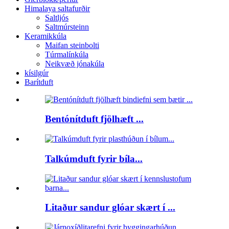
Himalaya saltafurðir
Saltljós
Saltmúrsteinn
Keramikkúla
Maifan steinbolti
Túrmalínkúla
Neikvæð jónakúla
kísilgúr
Barítduft
Bentónítduft fjölhæft ...
Talkúmduft fyrir bíla...
Litaður sandur glóar skært í ...