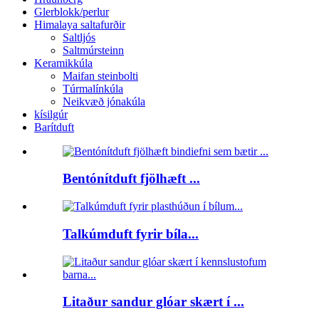
Glerblokk/perlur
Himalaya saltafurðir
Saltljós
Saltmúrsteinn
Keramikkúla
Maifan steinbolti
Túrmalínkúla
Neikvæð jónakúla
kísilgúr
Barítduft
Bentónítduft fjölhæft ...
Talkúmduft fyrir bíla...
Litaður sandur glóar skært í ...