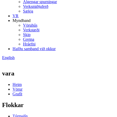
Algengar spurningar
Verksmiðjuferð
Sækja
VR
Myndband
Vöruhús
Verkstæði
Skip
Greina
Hráefni
Hafðu samband við okkur
English
vara
Heim
Vörur
Grafít
Flokkar
Túrmalín