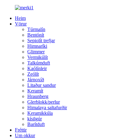
Heim
Vörur
Túrmalín
Bentónít
Sepiolít trefjar
Himnaríki
Glimmer
Vermikúlít
Talkúmduft
Kaólínleir
Zeólít
Járnoxíð
Litaður sandur
Keramít
Hraunberg
Glerblokk/perlur
Himalaya saltafurðir
Keramikkúla
kísilgúr
Barítduft
Fréttir
Um okkur