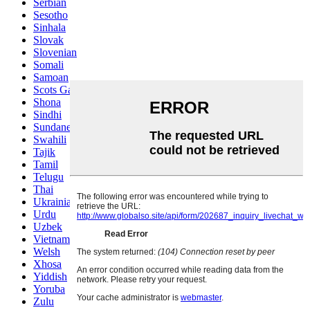
Serbian
Sesotho
Sinhala
Slovak
Slovenian
Somali
Samoan
Scots Gaelic
Shona
Sindhi
Sundanese
Swahili
Tajik
Tamil
Telugu
Thai
Ukrainian
Urdu
Uzbek
Vietnamese
Welsh
Xhosa
Yiddish
Yoruba
Zulu