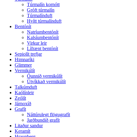
Túrmalín kornótt
Gróft túrmalín
Túrmalínduft
Hvítt túrmalínduft
Bentónít
Natríumbentónít
Kalsíumbentónít
Virkur leir
Lífrænt bentónít
Sepiolít trefjar
Himnaríki
Glimmer
Vermikúlít
Óunnið vermikúlít
Útvíkkað vermikúlít
Talkúmduft
Kaólínleir
Zeólít
Járnoxíð
Grafít
Náttúrulegt flögugrafít
Jarðbundið grafít
Litaður sandur
Keramít
Hraunberg