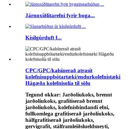
Járnoxíðlitarefni fyrir boga...
Kísilgúrduft f...
CPC/GPC/kalsínerað atrasít
kolefnisuppbótartæki/endurkolefnistæki
Hágæða kolefnisolía til sölu
Tegund okkar: Jarðolíukoks, brennt
jarðolíukoks, grafítiserað brennt
jarðolíukoks, kolefnisbindandi efni,
fullkomlega grafítiserað jarðolíukoks,
hálfgrafítiserað jarðolíukoks,
gervigrafít, stálframleiðslueldsneyti,