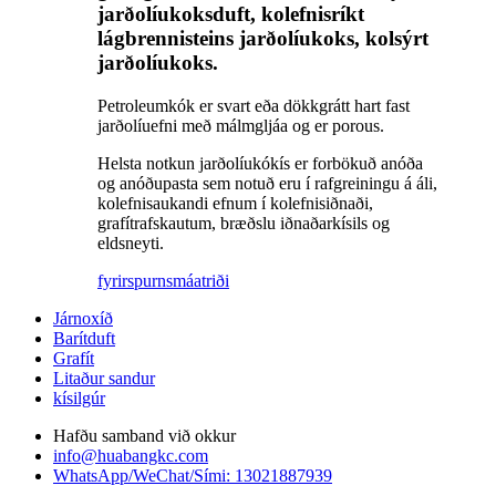
jarðolíukoksduft, kolefnisríkt
lágbrennisteins jarðolíukoks, kolsýrt
jarðolíukoks.
Petroleumkók er svart eða dökkgrátt hart fast
jarðolíuefni með málmgljáa og er porous.
Helsta notkun jarðolíukókís er forbökuð anóða
og anóðupasta sem notuð eru í rafgreiningu á áli,
kolefnisaukandi efnum í kolefnisiðnaði,
grafítrafskautum, bræðslu iðnaðarkísils og
eldsneyti.
fyrirspurn
smáatriði
Járnoxíð
Barítduft
Grafít
Litaður sandur
kísilgúr
Hafðu samband við okkur
info@huabangkc.com
WhatsApp/WeChat/Sími: 13021887939