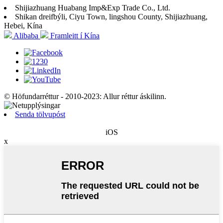
Shijiazhuang Huabang Imp&Exp Trade Co., Ltd.
Shikan dreifbýli, Ciyu Town, lingshou County, Shijiazhuang,
Hebei, Kína
Alibaba
Framleitt í Kína
© Höfundarréttur - 2010-2023: Allur réttur áskilinn.
Senda tölvupóst
iOS
x