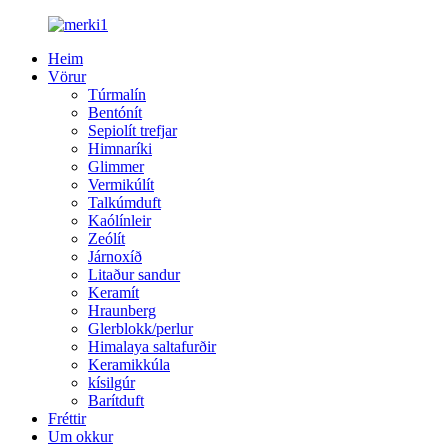
Heim
Vörur
Túrmalín
Bentónít
Sepiolít trefjar
Himnaríki
Glimmer
Vermikúlít
Talkúmduft
Kaólínleir
Zeólít
Járnoxíð
Litaður sandur
Keramít
Hraunberg
Glerblokk/perlur
Himalaya saltafurðir
Keramikkúla
kísilgúr
Barítduft
Fréttir
Um okkur