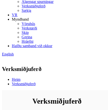
Algengar spurningar
Verksmiðjuferð
Sækja
VR
Myndband
Vöruhús
Verkstæði
Skip
Greina
Hráefni
Hafðu samband við okkur
English
Verksmiðjuferð
Heim
Verksmiðjuferð
Verksmiðjuferð