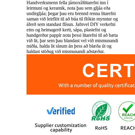
Handverksmenn fella járnoxíðlitarefni inn í
leirmuni og keramik, nota þau sem gljáa eða
undirgljáa; þegar þau eru brennd renna litarefni
saman við leirflöt til að búa til flókin mynstur og
áferð sem standast flísun. Jafnvel DIY verkefni
eins og heimagerð kerti, sápa, plastefni og
handgerður pappír nota þessi litarefni til að bæta
við lit, þar sem þau blandast vel við mismunandi
miðla, halda lit sínum án þess að blæða út og
haldast stöðug við mismunandi aðstæður.