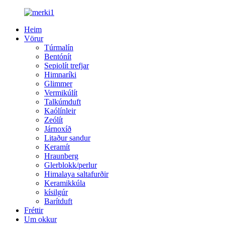
Heim
Vörur
Túrmalín
Bentónít
Sepiolít trefjar
Himnaríki
Glimmer
Vermikúlít
Talkúmduft
Kaólínleir
Zeólít
Járnoxíð
Litaður sandur
Keramít
Hraunberg
Glerblokk/perlur
Himalaya saltafurðir
Keramikkúla
kísilgúr
Barítduft
Fréttir
Um okkur