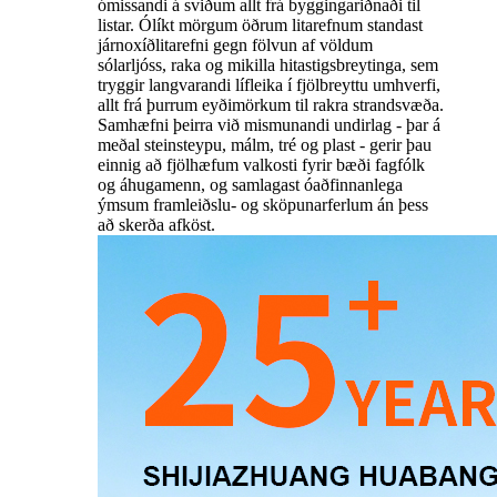
ómissandi á sviðum allt frá byggingariðnaði til
listar. Ólíkt mörgum öðrum litarefnum standast
járnoxíðlitarefni gegn fölvun af völdum
sólarljóss, raka og mikilla hitastigsbreytinga, sem
tryggir langvarandi lífleika í fjölbreyttu umhverfi,
allt frá þurrum eyðimörkum til rakra strandsvæða.
Samhæfni þeirra við mismunandi undirlag - þar á
meðal steinsteypu, málm, tré og plast - gerir þau
einnig að fjölhæfum valkosti fyrir bæði fagfólk
og áhugamenn, og samlagast óaðfinnanlega
ýmsum framleiðslu- og sköpunarferlum án þess
að skerða afköst.