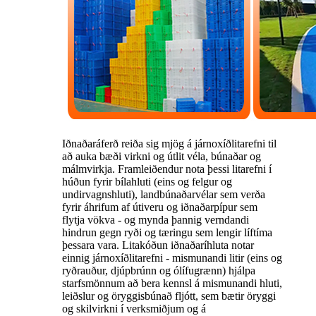
Iðnaðaráferð reiða sig mjög á járnoxíðlitarefni til
að auka bæði virkni og útlit véla, búnaðar og
málmvirkja. Framleiðendur nota þessi litarefni í
húðun fyrir bílahluti (eins og felgur og
undirvagnshluti), landbúnaðarvélar sem verða
fyrir áhrifum af útiveru og iðnaðarpípur sem
flytja vökva - og mynda þannig verndandi
hindrun gegn ryði og tæringu sem lengir líftíma
þessara vara. Litakóðun iðnaðaríhluta notar
einnig járnoxíðlitarefni - mismunandi litir (eins og
ryðrauður, djúpbrúnn og ólífugrænn) hjálpa
starfsmönnum að bera kennsl á mismunandi hluti,
leiðslur og öryggisbúnað fljótt, sem bætir öryggi
og skilvirkni í verksmiðjum og á