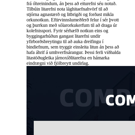
frá óhreinindum, án þess að eiturefni séu notuð.
Tilbúin litarefni nota lághitaefnahvörf til að
stjórna agnastærð og litbrigði og forðast mikla
orkunotkun. Eftirvinnslumeðferð felur í sér þvott
og þurrkun með sólarorkukerfum til að draga úr
kolefnisspori. Fyrir sérhæfð notkun eins og
byggingarhúðun gangast litarefni undir
yfirborðsbreytingu til að auka dreifingu í
bindiefnum, sem tryggir einsleita litun án þess að
hafa áhrif á umhverfisárangur. Þessi ferli viðhalda
litastöðugleika járnoxíðlitarefna en hámarka
eindrægni við fjölbreytt undirlag.