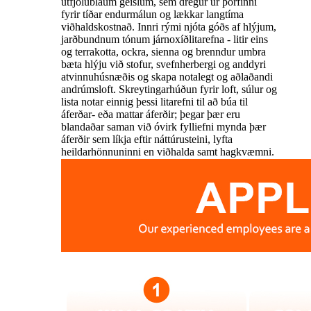
útfjólubláum geislum, sem dregur úr þörfinni
fyrir tíðar endurmálun og lækkar langtíma
viðhaldskostnað. Innri rými njóta góðs af hlýjum,
jarðbundnum tónum járnoxíðlitarefna - litir eins
og terrakotta, ockra, sienna og brenndur umbra
bæta hlýju við stofur, svefnherbergi og anddyri
atvinnuhúsnæðis og skapa notalegt og aðlaðandi
andrúmsloft. Skreytingarhúðun fyrir loft, súlur og
lista notar einnig þessi litarefni til að búa til
áferðar- eða mattar áferðir; þegar þær eru
blandaðar saman við óvirk fylliefni mynda þær
áferðir sem líkja eftir náttúrusteini, lyfta
heildarhönnuninni en viðhalda samt hagkvæmni.