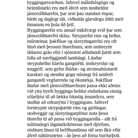
byggingarsvæðum. Jafnvel málmhúsgögn og
heimilistæki eru með áferð sem inniheldur
járnoxíðlitarefni, þar sem þau standast rispur,
bletti og daglegt slit, viðhalda glæsilegu útliti með
tímanum en þola tíð þrif.
Byggingarefni eru annað mikilvægt svið þar sem
járnoxíðlitarefni skína. Steypuefni eins og hellur,
múrsteinar, þakflísar og skreytingarefni eru oft
lituð með þessum litarefnum, sem umbreytir
látlausu gráu efni í sjónrænt aðlaðandi þætti sem
falla að nærliggjandi landslagi. Litaðar
steypuhellur klæða gangstétti, innkeyrslur og
torggólf, sem gefur íbúðar- og atvinnuhúsnæði
karakter og stendur gegn núningi frá umferð
gangandi vegfarenda og ökutækja. Þakflísar
litaðar með járnoxíðlitarefnum passa ekki aðeins
við ytra byrði bygginga heldur endurkasta einnig
sólarljósi til að lækka hitastig innandyra, sem
stuðlar að orkunýtni í byggingum. Jafnvel
forsteyptir steypuþættir eins og girðingar,
stoðveggir og skreytingarplötur nota þessi
litarefni til að passa við byggingarstíla - allt frá
nútímalegri lágmarkshönnun með djörfum,
einlitum litum til hefðbundinna stíl sem líkir eftir
áferð náttúrusteins - án þess að fórna burðarþoli.