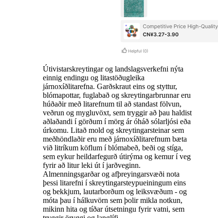
Útivistarskreytingar og landslagsverkefni nýta
einnig endingu og litastöðugleika
járnoxíðlitarefna. Garðskraut eins og styttur,
blómapottar, fuglabað og skreytingarbrunnar eru
húðaðir með litarefnum til að standast fölvun,
veðrun og mygluvöxt, sem tryggir að þau haldist
aðlaðandi í görðum í mörg ár óháð sólarljósi eða
úrkomu. Litað mold og skreytingarsteinar sem
meðhöndlaðir eru með járnoxíðlitarefnum bæta
við litríkum köflum í blómabeð, beði og stíga,
sem eykur heildarfegurð útirýma og kemur í veg
fyrir að litur leki út í jarðveginn.
Almenningsgarðar og afþreyingarsvæði nota
þessi litarefni í skreytingarsteypueiningum eins
og bekkjum, lautarborðum og leiksvæðum - og
móta þau í hálkuvörn sem þolir mikla notkun,
mikinn hita og tíðar útsetningu fyrir vatni, sem
tryggir öryggi og langlífi.