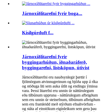
Járnoxíðlitarefni fyrir boga...
Kísilgúrduft f...
Járnoxíðlitarefni fyrir
byggingarhúðun, iðnaðaráferð,
byggingarefni, listsköpun, útivist
Járnoxíðlitarefni eru nauðsynlegir þættir í
fjölmörgum atvinnugreinum og bjóða upp á ríka
og stöðuga liti sem auka útlit og endingu ýmissa
vara. Þessi litarefni eru unnin úr náttúrulegum
eða tilbúnum uppruna - náttúrulegum afbrigðum
sem eru unnin úr steinefnum, tilbúnum afbrigðum
sem eru framleidd með stýrðum efnahvörfum -
og státa af einstökum eiginleikum sem gera þau