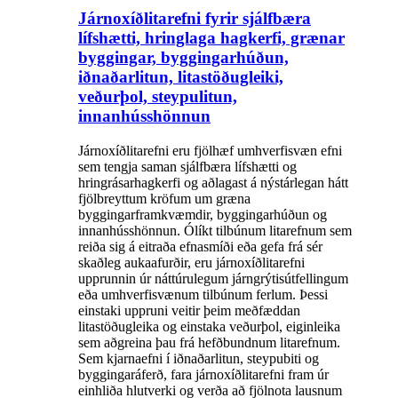
Járnoxíðlitarefni fyrir sjálfbæra
lífshætti, hringlaga hagkerfi, grænar
byggingar, byggingarhúðun,
iðnaðarlitun, litastöðugleiki,
veðurþol, steypulitun,
innanhússhönnun
Járnoxíðlitarefni eru fjölhæf umhverfisvæn efni
sem tengja saman sjálfbæra lífshætti og
hringrásarhagkerfi og aðlagast á nýstárlegan hátt
fjölbreyttum kröfum um græna
byggingarframkvæmdir, byggingarhúðun og
innanhússhönnun. Ólíkt tilbúnum litarefnum sem
reiða sig á eitraða efnasmíði eða gefa frá sér
skaðleg aukaafurðir, eru járnoxíðlitarefni
upprunnin úr náttúrulegum járngrýtisútfellingum
eða umhverfisvænum tilbúnum ferlum. Þessi
einstaki uppruni veitir þeim meðfæddan
litastöðugleika og einstaka veðurþol, eiginleika
sem aðgreina þau frá hefðbundnum litarefnum.
Sem kjarnaefni í iðnaðarlitun, steypubiti og
byggingaráferð, fara járnoxíðlitarefni fram úr
einhliða hlutverki og verða að fjölnota lausnum