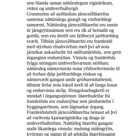
sem blanda saman náttúrulegum eiginleikum,
virkni og umhverfisábyrgð.
Grunnurinn að auðlindum járnoxíðlitarefna
sameinar náttúrulega gnægð og vistfræðilegt
samræmi. Náttúruleg járnoxíðlitarefni eru unnin
úr járngrýtisnámum sem eru rík af hematíti og
goetíti, sem eru dreifð um fjölbreytt jarðfræðileg
svæði. Tilbúin járnoxíðlitarefni eru framleidd
með stýrðum efnahvörfum með því að nota
járnríkar aukaafurðir frá stálframleiðslu, sem gerir
úrganginn endurnýttan. Vinnsla og framleiðsla
fylgja ströngum umhverfisvænum stöðlum:
náttúruleg námuvinnsla notar yfirborðsvinnslu til
að forðast djúp jarðfræðilega röskun og
námusvæði gangast undir gróðurendurheimt;
tilbúnir ferlar nota lokuð kerfi til að fanga losun
og endurvinna skólp. Hringrásarhagkerfi er
stundað í úrgangsstjórnun: litarefnaleifar frá
framleiðslu eru endurnýttar sem járnbætiefni í
byggingarefnum, sem lágmarkar úrgang.
Framleiðsluferli járnoxíðlitarefna beinast að því
að varðveita kjarnaeiginleika og draga úr
umhverfisáhrifum. Náttúrleg litarefni gangast
undir líkamlega vinnslu: mulning málmgrýtis,
kvörnun og sigtun til að aðskilja litarefnisagnir