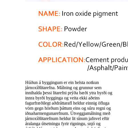
Húðun á byggingum er ein helsta notkun
járnoxíðlitarefna. Málning og grunnur sem
innihalda þessi litarefni prýða bæði ytra byrði og
innra byrði bygginga og veita ekki aðeins
fagurfræðilegt aðdráttarafl heldur einnig öfluga
vörn gegn hörðum þáttum eins og súru regni og
iðnaðarmengunarefnum. Útveggjamálning með
járnoxíðlitarefnum heldur lit sínum jafnvel eftir
áralanga útsetningu fyrir rigningu, snjó og