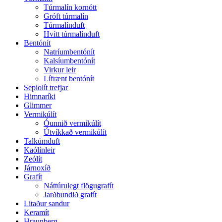
Túrmalín kornótt
Gróft túrmalín
Túrmalínduft
Hvítt túrmalínduft
Bentónít
Natríumbentónít
Kalsíumbentónít
Virkur leir
Lífrænt bentónít
Sepiolít trefjar
Himnaríki
Glimmer
Vermikúlít
Óunnið vermikúlít
Útvíkkað vermikúlít
Talkúmduft
Kaólínleir
Zeólít
Járnoxíð
Grafít
Náttúrulegt flögugrafít
Jarðbundið grafít
Litaður sandur
Keramít
Hraunberg