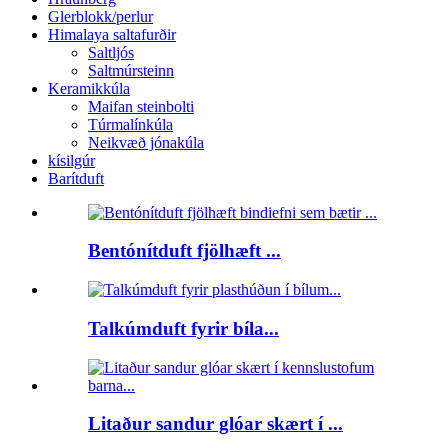
Glerblokk/perlur
Himalaya saltafurðir
Saltljós
Saltmúrsteinn
Keramikkúla
Maifan steinbolti
Túrmalínkúla
Neikvæð jónakúla
kísilgúr
Barítduft
Bentónítduft fjölhæft ...
Talkúmduft fyrir bíla...
Litaður sandur glóar skært í ...