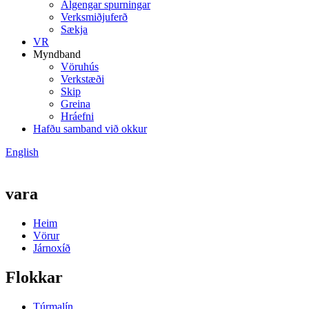
Algengar spurningar
Verksmiðjuferð
Sækja
VR
Myndband
Vöruhús
Verkstæði
Skip
Greina
Hráefni
Hafðu samband við okkur
English
vara
Heim
Vörur
Járnoxíð
Flokkar
Túrmalín