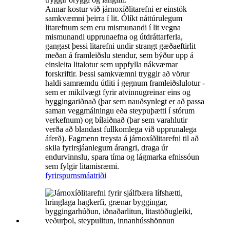
Annar kostur við járnoxíðlitarefni er einstök
samkvæmni þeirra í lit. Ólíkt náttúrulegum
litarefnum sem eru mismunandi í lit vegna
mismunandi upprunaefna og útdráttarferla,
gangast þessi litarefni undir strangt gæðaeftirlit
meðan á framleiðslu stendur, sem býður upp á
einsleita litalotur sem uppfylla nákvæmar
forskriftir. Þessi samkvæmni tryggir að vörur
haldi samræmdu útliti í gegnum framleiðslulotur -
sem er mikilvægt fyrir atvinnugreinar eins og
byggingariðnað (þar sem nauðsynlegt er að passa
saman veggmálningu eða steypuþætti í stórum
verkefnum) og bílaiðnað (þar sem varahlutir
verða að blandast fullkomlega við upprunalega
áferð). Fagmenn treysta á járnoxíðlitarefni til að
skila fyrirsjáanlegum árangri, draga úr
endurvinnslu, spara tíma og lágmarka efnissóun
sem fylgir litamisræmi.
fyrirspurn
smáatriði