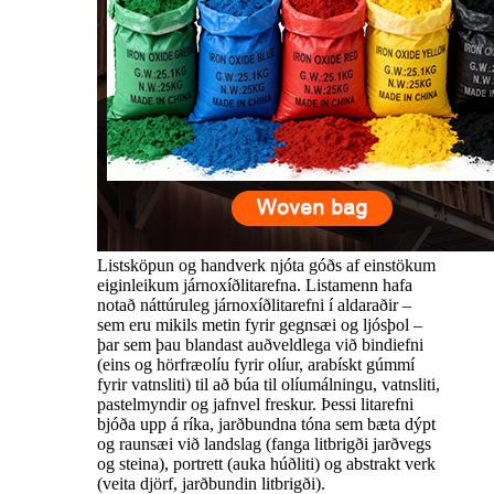
Listsköpun og handverk njóta góðs af einstökum
eiginleikum járnoxíðlitarefna. Listamenn hafa
notað náttúruleg járnoxíðlitarefni í aldaraðir –
sem eru mikils metin fyrir gegnsæi og ljósþol –
þar sem þau blandast auðveldlega við bindiefni
(eins og hörfræolíu fyrir olíur, arabískt gúmmí
fyrir vatnsliti) til að búa til olíumálningu, vatnsliti,
pastelmyndir og jafnvel freskur. Þessi litarefni
bjóða upp á ríka, jarðbundna tóna sem bæta dýpt
og raunsæi við landslag (fanga litbrigði jarðvegs
og steina), portrett (auka húðliti) og abstrakt verk
(veita djörf, jarðbundin litbrigði).