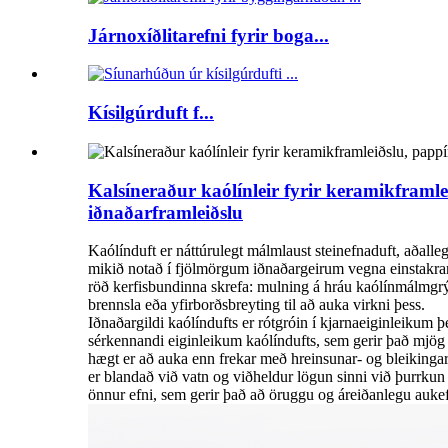
Járnoxíðlitarefni fyrir boga...
Kísilgúrduft f...
Kalsíneraður kaólínleir fyrir keramikframl
iðnaðarframleiðslu
Kaólínduft er náttúrulegt málmlaust steinefnaduft, aðalle
mikið notað í fjölmörgum iðnaðargeirum vegna einstakrar s
röð kerfisbundinna skrefa: mulning á hráu kaólínmálmgrýti
brennsla eða yfirborðsbreyting til að auka virkni þess.
Iðnaðargildi kaólíndufts er rótgróin í kjarnaeiginleikum þ
sérkennandi eiginleikum kaólíndufts, sem gerir það mjög e
hægt er að auka enn frekar með hreinsunar- og bleikingar
er blandað við vatn og viðheldur lögun sinni við þurrkun 
önnur efni, sem gerir það að öruggu og áreiðanlegu aukef