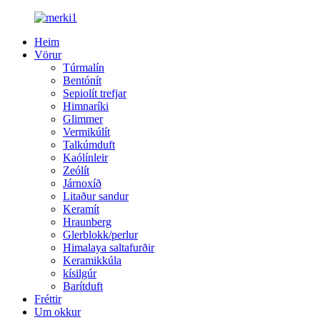
Heim
Vörur
Túrmalín
Bentónít
Sepiolít trefjar
Himnaríki
Glimmer
Vermikúlít
Talkúmduft
Kaólínleir
Zeólít
Járnoxíð
Litaður sandur
Keramít
Hraunberg
Glerblokk/perlur
Himalaya saltafurðir
Keramikkúla
kísilgúr
Barítduft
Fréttir
Um okkur