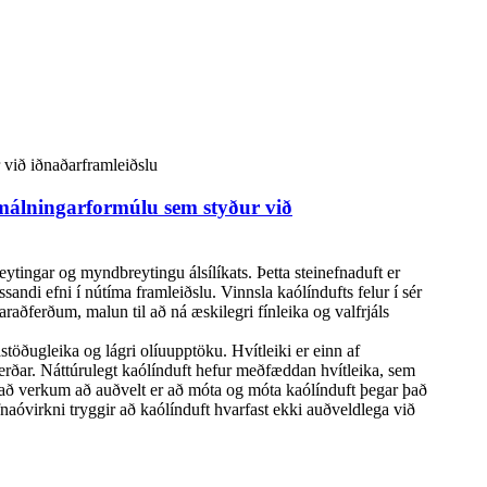
 málningarformúlu sem styður við
eytingar og myndbreytingu álsílíkats. Þetta steinefnaduft er
ndi efni í nútíma framleiðslu. Vinnsla kaólíndufts felur í sér
aðferðum, malun til að ná æskilegri fínleika og valfrjáls
astöðugleika og lágri olíuupptöku. Hvítleiki er einn af
ferðar. Náttúrulegt kaólínduft hefur meðfæddan hvítleika, sem
ð að verkum að auðvelt er að móta og móta kaólínduft þegar það
naóvirkni tryggir að kaólínduft hvarfast ekki auðveldlega við