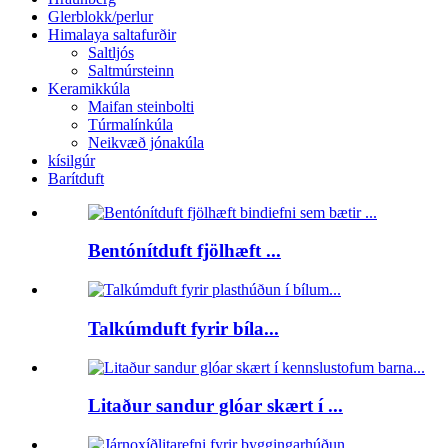
Glerblokk/perlur
Himalaya saltafurðir
Saltljós
Saltmúrsteinn
Keramikkúla
Maifan steinbolti
Túrmalínkúla
Neikvæð jónakúla
kísilgúr
Barítduft
Bentónítduft fjölhæft ...
Talkúmduft fyrir bíla...
Litaður sandur glóar skært í ...