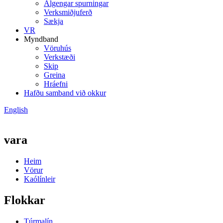
Algengar spurningar
Verksmiðjuferð
Sækja
VR
Myndband
Vöruhús
Verkstæði
Skip
Greina
Hráefni
Hafðu samband við okkur
English
vara
Heim
Vörur
Kaólínleir
Flokkar
Túrmalín