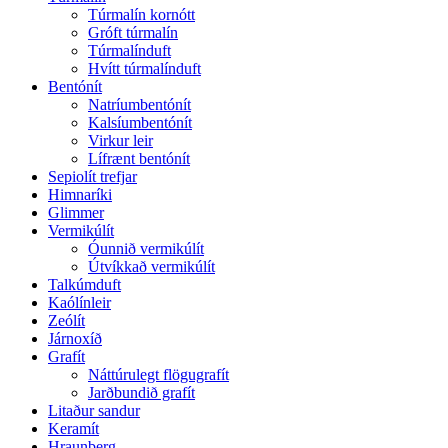
Túrmalín kornótt
Gróft túrmalín
Túrmalínduft
Hvítt túrmalínduft
Bentónít
Natríumbentónít
Kalsíumbentónít
Virkur leir
Lífrænt bentónít
Sepiolít trefjar
Himnaríki
Glimmer
Vermikúlít
Óunnið vermikúlít
Útvíkkað vermikúlít
Talkúmduft
Kaólínleir
Zeólít
Járnoxíð
Grafít
Náttúrulegt flögugrafít
Jarðbundið grafít
Litaður sandur
Keramít
Hraunberg