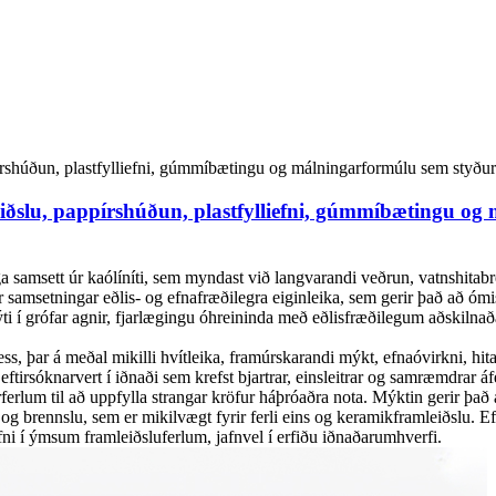
eiðslu, pappírshúðun, plastfylliefni, gúmmíbætingu og
ga samsett úr kaólíníti, sem myndast við langvarandi veðrun, vatnshitabr
amsetningar eðlis- og efnafræðilegra eiginleika, sem gerir það að ómissa
 í grófar agnir, fjarlægingu óhreininda með eðlisfræðilegum aðskilnaðar
ess, þar á meðal mikilli hvítleika, framúrskarandi mýkt, efnaóvirkni, hit
ftirsóknarvert í iðnaði sem krefst bjartrar, einsleitrar og samræmdrar á
ferlum til að uppfylla strangar kröfur háþróaðra nota. Mýktin gerir þa
og brennslu, sem er mikilvægt fyrir ferli eins og keramikframleiðslu. Ef
ni í ýmsum framleiðsluferlum, jafnvel í erfiðu iðnaðarumhverfi.