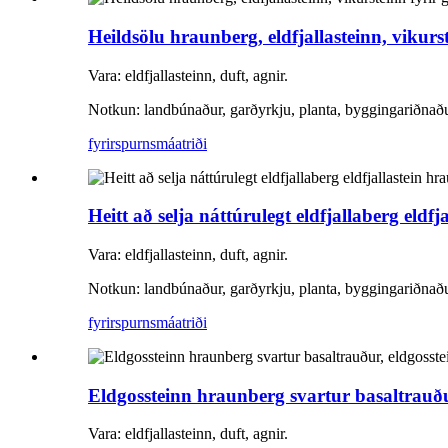
Heildsölu hraunberg, eldfjallasteinn, vikur
Vara: eldfjallasteinn, duft, agnir.
Notkun: landbúnaður, garðyrkju, planta, byggingariðnað
fyrirspurn
smáatriði
Heitt að selja náttúrulegt eldfjallaberg eldf
Vara: eldfjallasteinn, duft, agnir.
Notkun: landbúnaður, garðyrkju, planta, byggingariðnað
fyrirspurn
smáatriði
Eldgossteinn hraunberg svartur basaltrauðu
Vara: eldfjallasteinn, duft, agnir.