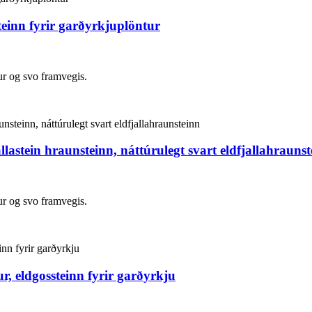
steinn fyrir garðyrkjuplöntur
ur og svo framvegis.
jallastein hraunsteinn, náttúrulegt svart eldfjallahrauns
ur og svo framvegis.
r, eldgossteinn fyrir garðyrkju