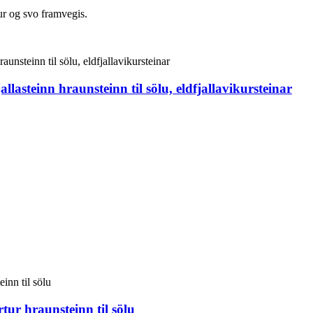
ur og svo framvegis.
allasteinn hraunsteinn til sölu, eldfjallavikursteinar
rtur hraunsteinn til sölu