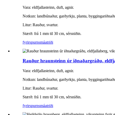
Vara: eldfjallasteinn, duft, agnir.
Notkun: landbúnaður, garðyrkju, planta, byggingariðnað
Litur: Rauður, svartur.
Stærð: frá 1 mm til 30 cm, sérsniðin.
fyrirspurn
smáatriði
Rauður hraunsteinn úr iðnaðargráðu, eldfjal
Vara: eldfjallasteinn, duft, agnir.
Notkun: landbúnaður, garðyrkju, planta, byggingariðnað
Litur: Rauður, svartur.
Stærð: frá 1 mm til 30 cm, sérsniðin.
fyrirspurn
smáatriði