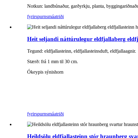
Notkun: landbúnaður, garðyrkju, planta, byggingariðnað
fyrirspurn
smáatriði
Heit seljandi náttúrulegur eldfjallaberg eldfj
Tegund: eldfjallasteinn, eldfjallasteinsduft, eldfjallaagnir.
Stærð: frá 1 mm til 30 cm.
Ókeypis sýnishorn
fyrirspurn
smáatriði
Heildsölu eldfjallasteinn stór hraunberg sva