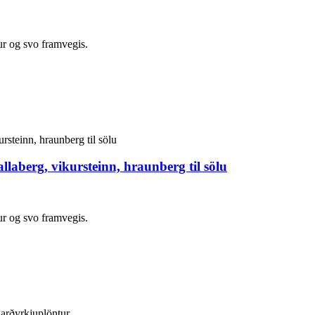
ur og svo framvegis.
laberg, vikursteinn, hraunberg til sölu
ur og svo framvegis.