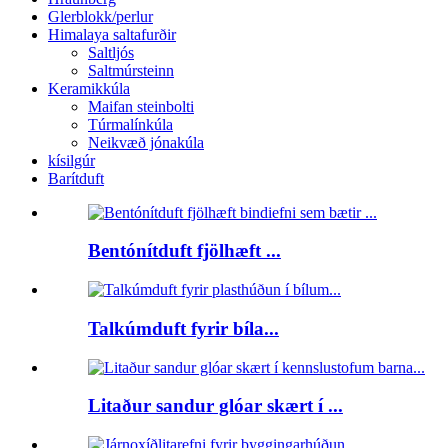
Glerblokk/perlur
Himalaya saltafurðir
Saltljós
Saltmúrsteinn
Keramikkúla
Maifan steinbolti
Túrmalínkúla
Neikvæð jónakúla
kísilgúr
Barítduft
Bentónítduft fjölhæft ...
Talkúmduft fyrir bíla...
Litaður sandur glóar skært í ...