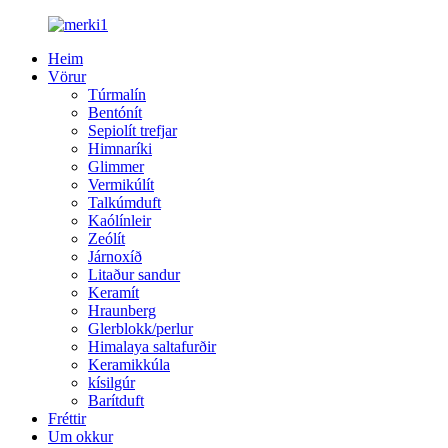
Heim
Vörur
Túrmalín
Bentónít
Sepiolít trefjar
Himnaríki
Glimmer
Vermikúlít
Talkúmduft
Kaólínleir
Zeólít
Járnoxíð
Litaður sandur
Keramít
Hraunberg
Glerblokk/perlur
Himalaya saltafurðir
Keramikkúla
kísilgúr
Barítduft
Fréttir
Um okkur