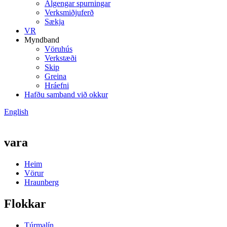
Algengar spurningar
Verksmiðjuferð
Sækja
VR
Myndband
Vöruhús
Verkstæði
Skip
Greina
Hráefni
Hafðu samband við okkur
English
vara
Heim
Vörur
Hraunberg
Flokkar
Túrmalín