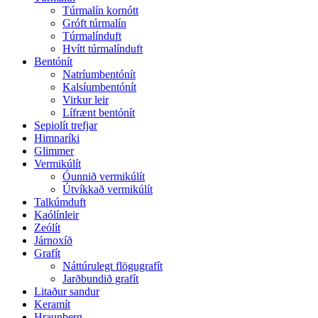
Túrmalín kornótt
Gróft túrmalín
Túrmalínduft
Hvítt túrmalínduft
Bentónít
Natríumbentónít
Kalsíumbentónít
Virkur leir
Lífrænt bentónít
Sepiolít trefjar
Himnaríki
Glimmer
Vermikúlít
Óunnið vermikúlít
Útvíkkað vermikúlít
Talkúmduft
Kaólínleir
Zeólít
Járnoxíð
Grafít
Náttúrulegt flögugrafít
Jarðbundið grafít
Litaður sandur
Keramít
Hraunberg