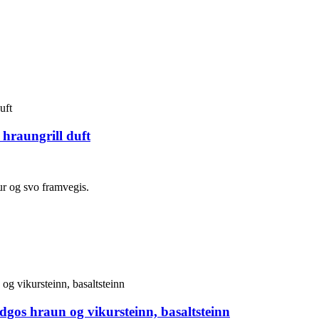
 hraungrill duft
ur og svo framvegis.
dgos hraun og vikursteinn, basaltsteinn