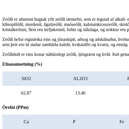
Zeólít er almennt hugtak yfir zeólít steinefni, sem er tegund af alkalí-
klínoptílólít, mordenít, tígulzeólít, maóseólít, kalsíumkrosszeólít, ski
kristalkerfum, flest eru trefjakennd, loðin og súlulaga, og nokkur eru p
Zeólít hefur eiginleika eins og jónaskipti, aðsog og aðskilnaður, hvötu
sem þeir eru til staðar samhliða kalsíti, kvikasilfri og kvarsi, og einni
Zeólítduft er eins konar náttúrulegt zeólít, ljósgrænt og hvítt. Það ge
Efnasamsetning (%)
SiO2
AL2O3
62,87
13.46
Örefni (PPm)
Ca
P
Fe