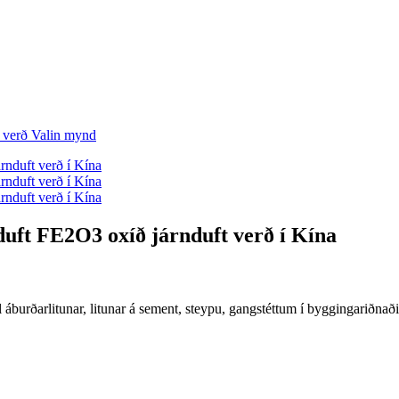
uduft FE2O3 oxíð járnduft verð í Kína
l áburðarlitunar, litunar á sement, steypu, gangstéttum í byggingariðnaði