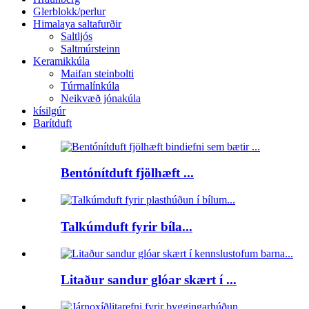
Glerblokk/perlur
Himalaya saltafurðir
Saltljós
Saltmúrsteinn
Keramikkúla
Maifan steinbolti
Túrmalínkúla
Neikvæð jónakúla
kísilgúr
Barítduft
Bentónítduft fjölhæft ...
Talkúmduft fyrir bíla...
Litaður sandur glóar skært í ...