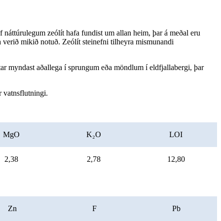
 af náttúrulegum zeólít hafa fundist um allan heim, þar á meðal eru
afa verið mikið notuð. Zeólít steinefni tilheyra mismunandi
lítar myndast aðallega í sprungum eða möndlum í eldfjallabergi, þar
 vatnsflutningi.
MgO
K₂O
LOI
2,38
2,78
12,80
Zn
F
Pb