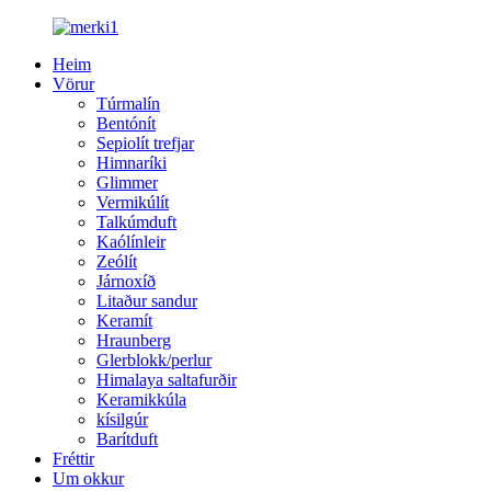
Heim
Vörur
Túrmalín
Bentónít
Sepiolít trefjar
Himnaríki
Glimmer
Vermikúlít
Talkúmduft
Kaólínleir
Zeólít
Járnoxíð
Litaður sandur
Keramít
Hraunberg
Glerblokk/perlur
Himalaya saltafurðir
Keramikkúla
kísilgúr
Barítduft
Fréttir
Um okkur