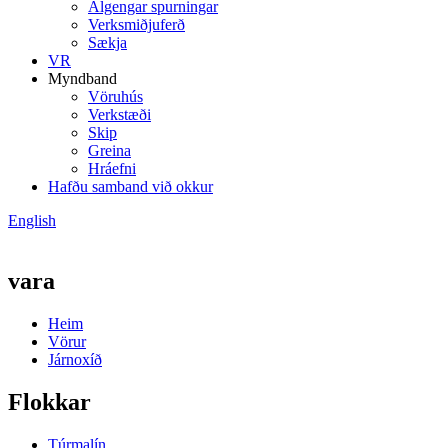
Algengar spurningar
Verksmiðjuferð
Sækja
VR
Myndband
Vöruhús
Verkstæði
Skip
Greina
Hráefni
Hafðu samband við okkur
English
vara
Heim
Vörur
Járnoxíð
Flokkar
Túrmalín