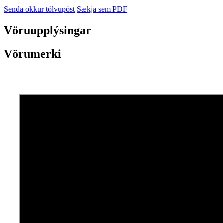
Senda okkur tölvupóst
Sækja sem PDF
Vöruupplýsingar
Vörumerki