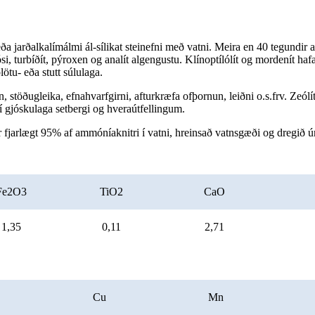
 eða jarðalkalímálmi ál-sílikat steinefni með vatni. Meira en 40 tegundir
stósi, turbíðít, pýroxen og analít algengustu. Klínoptílólít og mordenít h
lötu- eða stutt súlulaga.
n, stöðugleika, efnahvarfgirni, afturkræfa ofþornun, leiðni o.s.frv. Zeó
g í gjóskulaga setbergi og hveraútfellingum.
tur fjarlægt 95% af ammóníaknitri í vatni, hreinsað vatnsgæði og dregið úr
Fe2O3
TiO2
CaO
1,35
0,11
2,71
Cu
Mn