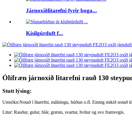
Járnoxíðlitarefni fyrir boga...
Kísilgúrduft f...
Ólífræn járnoxíð litarefni rauð 130 steyp
Stutt lýsing:
Umsókn:
Notað í litarefni, málningu, húðun o.fl. Einnig mikið notað ti
Litur: Rauður, gulur, blár, grænn, svartur, hvítur og svo framvegis.