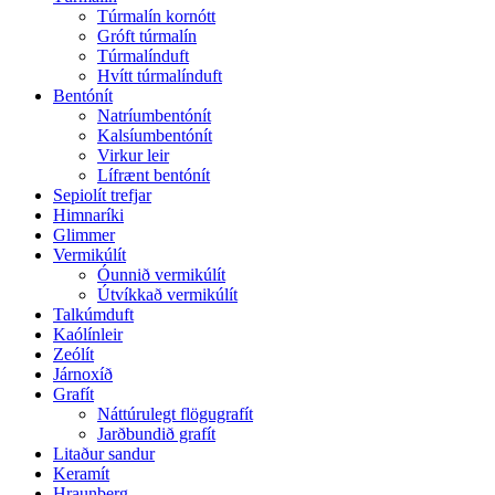
Túrmalín kornótt
Gróft túrmalín
Túrmalínduft
Hvítt túrmalínduft
Bentónít
Natríumbentónít
Kalsíumbentónít
Virkur leir
Lífrænt bentónít
Sepiolít trefjar
Himnaríki
Glimmer
Vermikúlít
Óunnið vermikúlít
Útvíkkað vermikúlít
Talkúmduft
Kaólínleir
Zeólít
Járnoxíð
Grafít
Náttúrulegt flögugrafít
Jarðbundið grafít
Litaður sandur
Keramít
Hraunberg